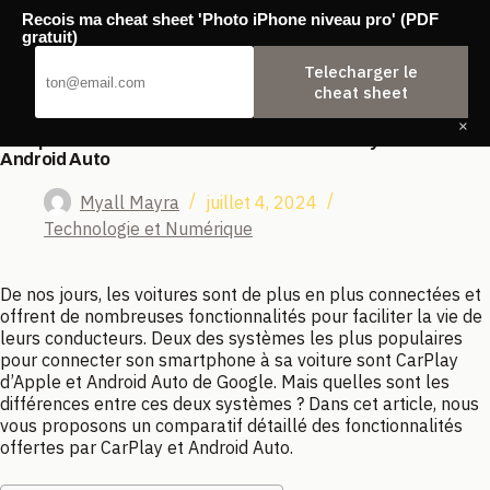
Passer
Recois ma cheat sheet 'Photo iPhone niveau pro' (PDF
au
Agence Backwash
gratuit)
contenu
Telecharger le
cheat sheet
×
Comparatif des fonctionnalités entre CarPlay et
Android Auto
Myall Mayra
juillet 4, 2024
Technologie et Numérique
De nos jours, les voitures sont de plus en plus connectées et
offrent de nombreuses fonctionnalités pour faciliter la vie de
leurs conducteurs. Deux des systèmes les plus populaires
pour connecter son smartphone à sa voiture sont CarPlay
d’Apple et Android Auto de Google. Mais quelles sont les
différences entre ces deux systèmes ? Dans cet article, nous
vous proposons un comparatif détaillé des fonctionnalités
offertes par CarPlay et Android Auto.