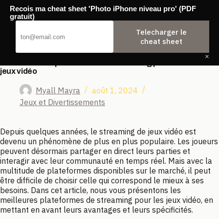
Passer
Recois ma cheat sheet 'Photo iPhone niveau pro' (PDF
au
Agence Backwash
gratuit)
contenu
Telecharger le
cheat sheet
×
Les meilleures plateformes de streaming pour les
jeux vidéo
Myall Mayra
août 1, 2024
Jeux et Divertissements
Depuis quelques années, le streaming de jeux vidéo est
devenu un phénomène de plus en plus populaire. Les joueurs
peuvent désormais partager en direct leurs parties et
interagir avec leur communauté en temps réel. Mais avec la
multitude de plateformes disponibles sur le marché, il peut
être difficile de choisir celle qui correspond le mieux à ses
besoins. Dans cet article, nous vous présentons les
meilleures plateformes de streaming pour les jeux vidéo, en
mettant en avant leurs avantages et leurs spécificités.