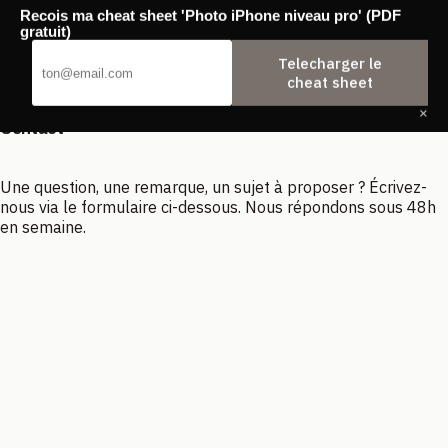
Passer
Recois ma cheat sheet 'Photo iPhone niveau pro' (PDF
au
Agence Backwash
gratuit)
contenu
Telecharger le
cheat sheet
×
Contact
Une question, une remarque, un sujet à proposer ? Écrivez-
nous via le formulaire ci-dessous. Nous répondons sous 48h
en semaine.