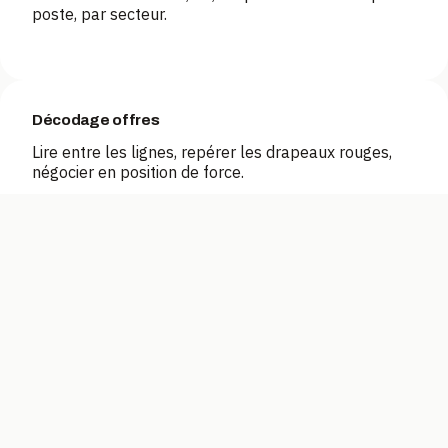
poste, par secteur.
Décodage offres
Lire entre les lignes, repérer les drapeaux rouges,
négocier en position de force.
Méthode complète
Le pipeline candidature : 10 entretiens en 2
semaines, sans burnout.