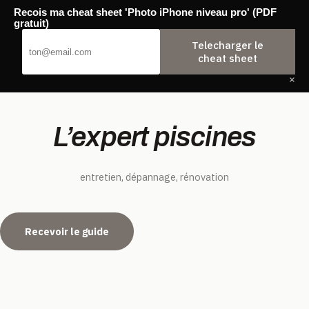
Passer
Recois ma cheat sheet 'Photo iPhone niveau pro' (PDF
au
Agence Backwash
gratuit)
contenu
Telecharger le
cheat sheet
×
Accueil
L’expert piscines
entretien, dépannage, rénovation
Recevoir le guide